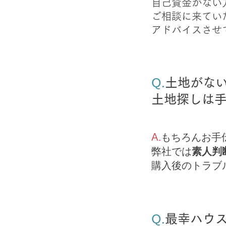
自己資金がない
ご相談に来てい
アドバイスさせ
Q.​
土地がな
​土地探しは
もちろんお手
A.
弊社では
素人判
購入後のトラブ
Q.
最幸ハウ