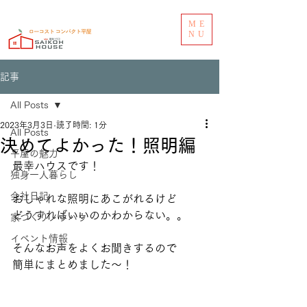
ME
NU
記事
All Posts
2023年3月3日
読了時間: 1分
All Posts
決めてよかった！照明編
平屋の魅力
最幸ハウスです！
独身一人暮らし
会社日記
おしゃれな照明にあこがれるけど
どうすればいいのかわからない。。
家づくりノウハウ
イベント情報
そんなお声をよくお聞きするので
簡単にまとめました〜！